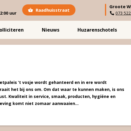
Groote W
Raadhuisstraat
2:00 uur
073 522
olliciteren
Nieuws
Huzarenschotels
 Eetpaleis ’t vosje wordt gehanteerd en in ere wordt
raait het bij ons om. Om dat waar te kunnen maken, is ons
st. Kwaliteit in service, smaak, producten, hygiëne en
eleving komt niet zomaar aanwaaien...