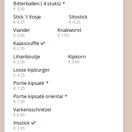
Bitterballen ( 4 stuks)
*
€ 3.50
Stick 't Vosje
Sitostick
€ 4.25
€ 4.25
Viandel
Knakworst
€ 3.00
€ 1.95
Kaassoufflé
€ 2.75
Lihanboutje
Kipkorn
€ 2.50
€ 3.00
Losse kipburger
€ 4.25
Portie kipsaté
*
€ 7.25
Portie kipsaté oriëntal
*
€ 7.50
Varkensschnitzel
€ 6.50
Visstick
€ 3.95